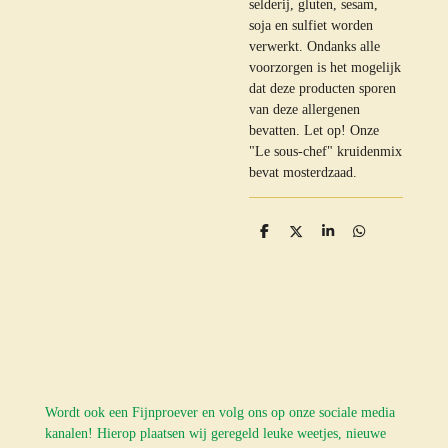
selderij, gluten, sesam,
soja en sulfiet worden
verwerkt. Ondanks alle
voorzorgen is het mogelijk
dat deze producten sporen
van deze allergenen
bevatten. Let op! Onze
"Le sous-chef" kruidenmix
bevat mosterdzaad.
D
D
S
D
e
e
h
e
l
e
a
l
e
l
r
e
n
e
n
Wordt ook een Fijnproever en volg ons op onze sociale media
kanalen! Hierop plaatsen wij geregeld leuke weetjes, nieuwe