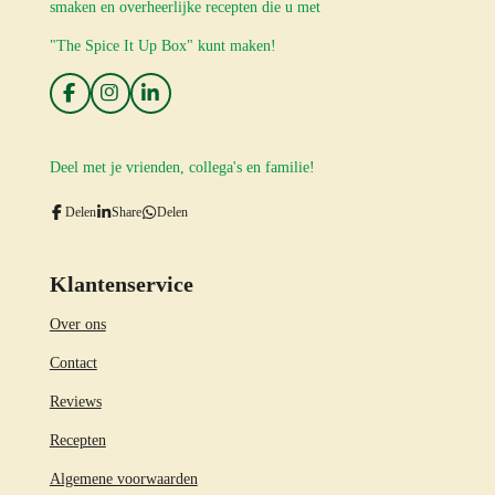
smaken en overheerlijke recepten die u met
"The Spice It Up Box" kunt maken!
F
I
L
a
n
i
c
s
n
e
t
k
Deel met je vrienden, collega's en familie!
b
a
e
o
g
d
o
r
I
Delen
Share
Delen
k
a
n
m
Klantenservice
Over ons
Contact
Reviews
Recepten
Algemene voorwaarden