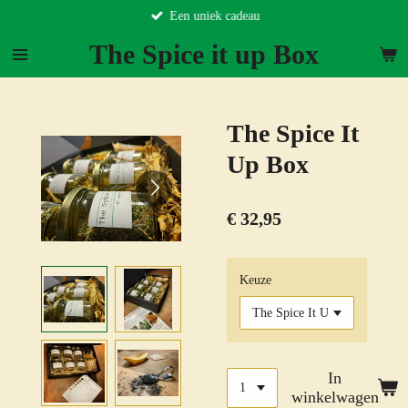
Een uniek cadeau
Ga
direct
The Spice it up Box
naar
de
hoofdinhoud
The Spice It
Up Box
€ 32,95
Keuze
In
winkelwagen